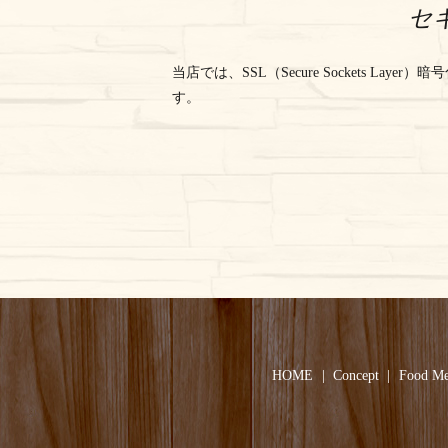
セ
当店では、SSL（Secure Sockets 
す。
HOME
Concept
Food M