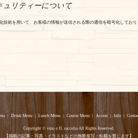
キュリティーについて
Layer）暗号化技術を用いて、お客様の情報が送信される際の通信を暗号化しており
enu
Drink Menu
Lunch Menu
Course Menu
Access
Info
Conta
Copyright © vino e IL raccolta All Rights Reserved.
【掲載の記事・写真・イラストなどの無断複写・転載を禁じます】