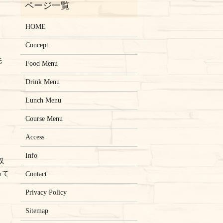
HOME
Concept
先
Food Menu
Drink Menu
Lunch Menu
Course Menu
Access
Info
収
って
Contact
Privacy Policy
Sitemap