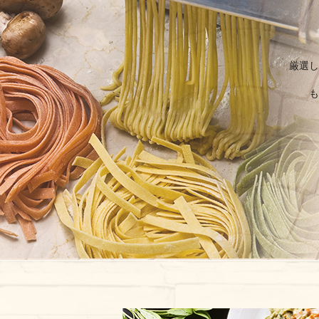
厳選し
も