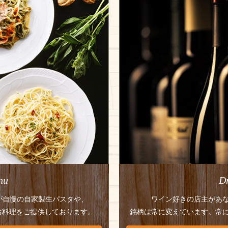
nu
D
が自慢の自家製生パスタや、
ワイン好きの店主が
あ
お料理を
ご提供しております。
銘柄は常に変えています。常