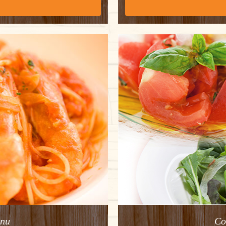
nu
Co