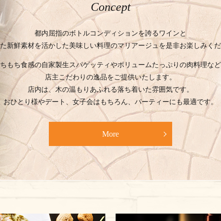
Concept
都内屈指のボトルコンディションを誇るワインと
た新鮮素材を活かした美味しい料理の
マリアージュを是非お楽しみくだ
ちもち食感の自家製生スパゲッティや
ボリュームたっぷりの肉料理など
店主こだわりの逸品をご提供いたします。
店内は、木の温もりあふれる落ち着いた雰囲気です。
おひとり様やデート、女子会はもちろん、
パーティーにも最適です。
More