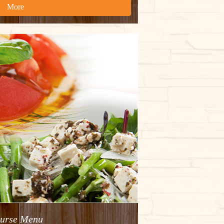
More
urse Menu